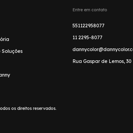
Entre em contato
551122958077
11 2295-8077
ória
dannycolor@dannycolor.c
e Soluções
Rua Gaspar de Lemos, 30
anny
odos os direitos reservados.